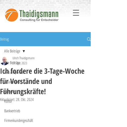
Beitrag
Alle Beiträge
Ulrich Thaidigsmann
Alle Beiträge
27. Dez. 2023
Ich fordere die 3-Tage-Woche
Verbundpartner
für Vorstände und
Aussendienst
Führungskräfte!
Führung
Aktualisiert:
28. Okt. 2024
Kultur
Bankvertrieb
Firmenkundengeschäft