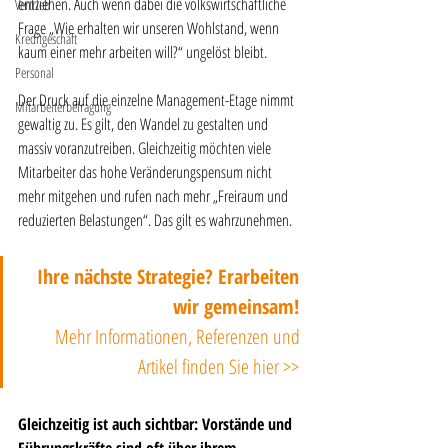
entziehen. Auch wenn dabei die volkswirtschaftliche 
Vertrieb
Frage „Wie erhalten wir unseren Wohlstand, wenn 
Kreditgeschäft
kaum einer mehr arbeiten will?“ ungelöst bleibt.
Personal
Der Druck auf die einzelne Management-Etage nimmt 
Mitarbeiterbefragung
gewaltig zu. Es gilt, den Wandel zu gestalten und 
massiv voranzutreiben. Gleichzeitig möchten viele 
Mitarbeiter das hohe Veränderungspensum nicht 
mehr mitgehen und rufen nach mehr „Freiraum und 
reduzierten Belastungen“. Das gilt es wahrzunehmen.
Ihre nächste Strategie? Erarbeiten 
wir gemeinsam! 
Mehr Informationen, Referenzen und 
Artikel finden Sie hier >> 
Gleichzeitig ist auch sichtbar: Vorstände und 