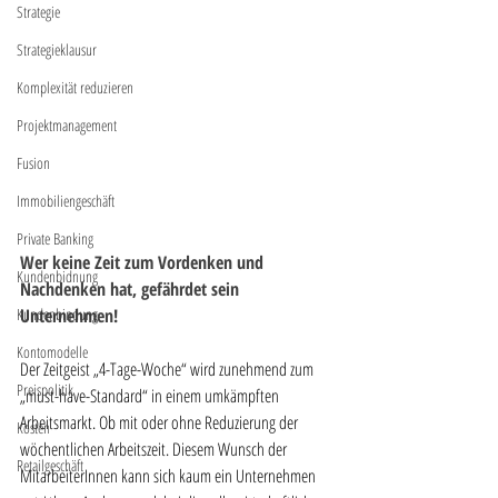
Strategie
Strategieklausur
Komplexität reduzieren
Projektmanagement
Fusion
Immobiliengeschäft
Private Banking
Wer keine Zeit zum Vordenken und 
Kundenbidnung
Nachdenken hat, gefährdet sein 
Kundenbindung
Unternehmen!
Kontomodelle
Der Zeitgeist „4-Tage-Woche“ wird zunehmend zum 
Preispolitik
„must-have-Standard“ in einem umkämpften 
Arbeitsmarkt. Ob mit oder ohne Reduzierung der 
Kosten
wöchentlichen Arbeitszeit. Diesem Wunsch der 
Retailgeschäft
MitarbeiterInnen kann sich kaum ein Unternehmen 