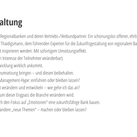
altung
Regionalbanken und deren Vertriebs-/Verbundpartner. Ein schonungslos offener, ehrli
h Thaidigsmann, dem führenden Experten für die Zukunftsgestaltung von regionalem Ban
rt inspirieren werden. Mit sofortigem Umsetzungseffekt.
ch Interesse der Teilnehmer veränderbar):
twicklung wirklich ankommt.
ieumsetzung bringen – und diesen beibehalten.
Management-Hype: einführen oder bleiben lassen?
t verändern und entwickeln – wie gehe ich das an?
m dieser Engpass die Branche verändern wird.
rch den Fokus auf „Emotionen“ eine zukunftsfähige Bank bauen.
andere „neue Themen“ – machen oder bleiben lassen?