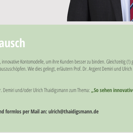
ausch
nnovative Kontomodelle, um ihre Kunden besser zu binden. Gleichzeitig (!) gi
auszuschöpfen. Wie dies gelingt, erläutern Prof. Dr. Argjent Demiri und Ulric
Dr. Demiri und/oder Ulrich Thaidigsmann zum Thema:
„So sehen innovative
nd formlos per Mail an:
ulrich@thaidigsmann.de