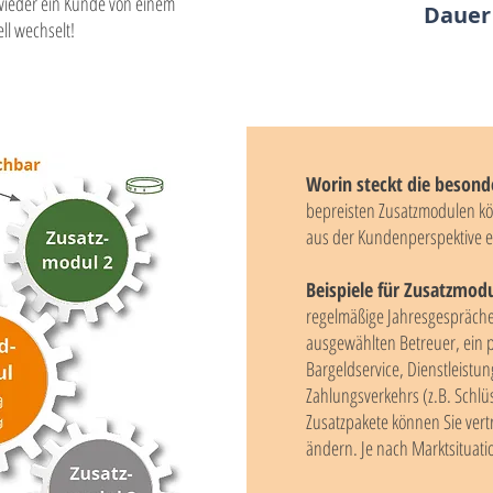
 wieder ein Kunde von einem
Dauer 
ll wechselt!
Worin steckt die besond
bepreisten Zusatzmodulen kö
aus der Kundenperspektive e
Beispiele für Zusatzmod
regelmäßige Jahresgespräche 
ausgewählten Betreuer, ein p
Bargeldservice, Dienstleistu
Zahlungsverkehrs (z.B. Schlüs
Zusatzpakete können Sie vertr
ändern. Je nach Marktsituat