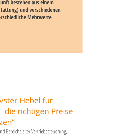
unft bestehen aus einem
tattung) und verschiedenen
erschiedliche Mehrwerte
ivster Hebel für
- die richtigen Preise
zen“
und Bereichsleiter Vertriebssteuerung,