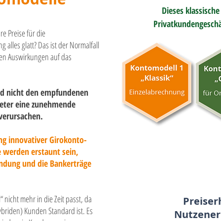
Dieses klassisch
Privatkundengeschä
re Preise für die
alles glatt? Das ist der Normalfall
kten Auswirkungen auf das
und nicht den empfundenen
ieter eine zunehmende
verursachen.
ng innovativer Girokonto-
e werden erstaunt sein,
indung und die Bankerträge
 nicht mehr in die Zeit passt, da
Preise
ybriden) Kunden Standard ist. Es
Nutzener