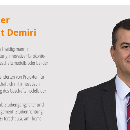
er
nt Demiri
ch Thaidigsmann in
tung innovativer Girokonto-
eschäftsmodells oder bei der
hunderten von Projekten für
haftlich mit innovativen
g des Geschäftsmodells der
 als Studiengangsleiter und
agement, Studienrichtung
Er forscht u.a. am Thema