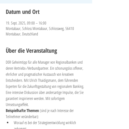
Datum und Ort
19. Sept. 2025, 09:00 – 16:00
Montabaur, Schloss Montabaur, Schlossweg, 56410
Montabaur, Deutschland
Über die Veranstaltung
DER Geheimtipp für alle Manager von Regionalbanken und 
deren Vertriebs-/Verbundpartner. Ein schonungslos offener, 
ehrlicher und pragmatischer Austausch von kreativen 
Entscheidern. Mit Ulrich Thaidigsmann, dem führenden 
Experten für die Zukunftsgestaltung von regionalem Banking. 
Eine intensive Diskussion über andersartige Impulse, die Sie 
garantiert inspirieren werden. Mit sofortigem 
Umsetzungseffekt.
Beispielhafte Themen
 (sind je nach Interesse der 
Teilnehmer veränderbar):
Worauf es bei der Strategieentwicklung wirklich 
ankommt.