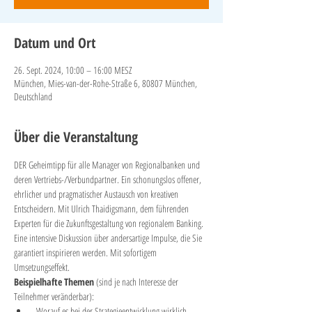
Datum und Ort
26. Sept. 2024, 10:00 – 16:00 MESZ
München, Mies-van-der-Rohe-Straße 6, 80807 München,
Deutschland
Über die Veranstaltung
DER Geheimtipp für alle Manager von Regionalbanken und 
deren Vertriebs-/Verbundpartner. Ein schonungslos offener, 
ehrlicher und pragmatischer Austausch von kreativen 
Entscheidern. Mit Ulrich Thaidigsmann, dem führenden 
Experten für die Zukunftsgestaltung von regionalem Banking. 
Eine intensive Diskussion über andersartige Impulse, die Sie 
garantiert inspirieren werden. Mit sofortigem 
Umsetzungseffekt.
Beispielhafte Themen
 (sind je nach Interesse der 
Teilnehmer veränderbar):
 Worauf es bei der Strategieentwicklung wirklich 