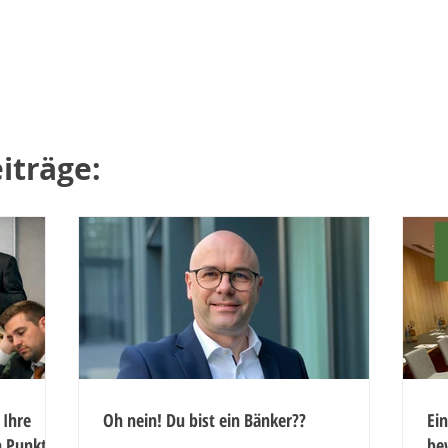
iträge:
 Ihre
Oh nein! Du bist ein Bänker??
Ein
n Punkt
be