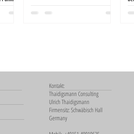
Noch mehr Artikel lesen ...
Kontakt:
Thaidigsmann Consulting
Ulrich Thaidigsmann
Firmensitz: Schwäbisch Hall
Germany