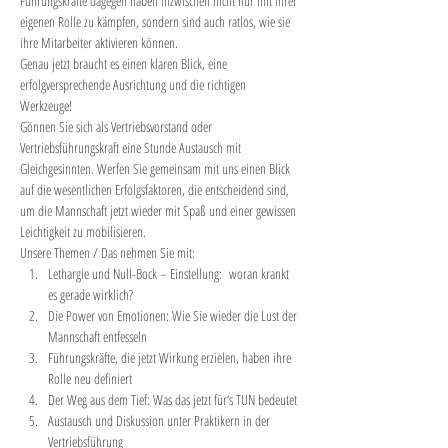
Führungskräfte dagegen haben inzwischen nicht nur mit ihrer 
eigenen Rolle zu kämpfen, sondern sind auch ratlos, wie sie 
ihre Mitarbeiter aktivieren können.
Genau jetzt braucht es einen klaren Blick, eine 
erfolgversprechende Ausrichtung und die richtigen 
Werkzeuge!
Gönnen Sie sich als Vertriebsvorstand oder 
Vertriebsführungskraft eine Stunde Austausch mit 
Gleichgesinnten. Werfen Sie gemeinsam mit uns einen Blick 
auf die wesentlichen Erfolgsfaktoren, die entscheidend sind, 
um die Mannschaft jetzt wieder mit Spaß und einer gewissen 
Leichtigkeit zu mobilisieren.
Unsere Themen / Das nehmen Sie mit:
Lethargie und Null-Bock – Einstellung:  woran krankt 
es gerade wirklich?
Die Power von Emotionen: Wie Sie wieder die Lust der 
Mannschaft entfesseln
Führungskräfte, die jetzt Wirkung erzielen, haben ihre 
Rolle neu definiert
Der Weg aus dem Tief: Was das jetzt für‘s TUN bedeutet
Austausch und Diskussion unter Praktikern in der 
Vertriebsführung