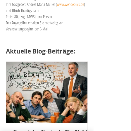
​Ihre Gastgeber: Andrea Maria Müller (
www.wendeblick.de
) 
und Ulrich Thaidigsmann
Preis: 80,- zzgl. MWSt. pro Person​
Den Zugangslink erhalten Sie rechtzeitig vor 
Veranstaltungsbeginn per E-Mail.
Aktuelle Blog-Beiträge: