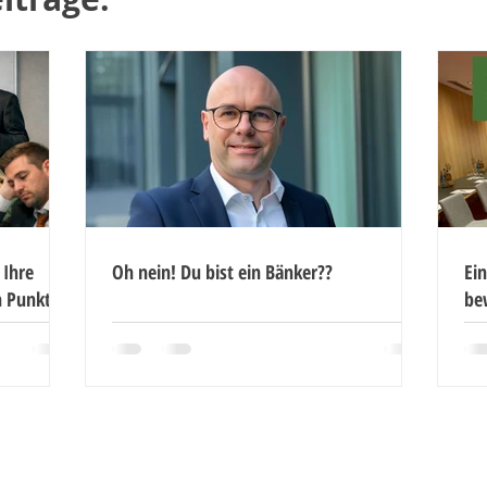
 Ihre
Oh nein! Du bist ein Bänker??
Ein
n Punkt
be
Noch mehr Artikel lesen ...