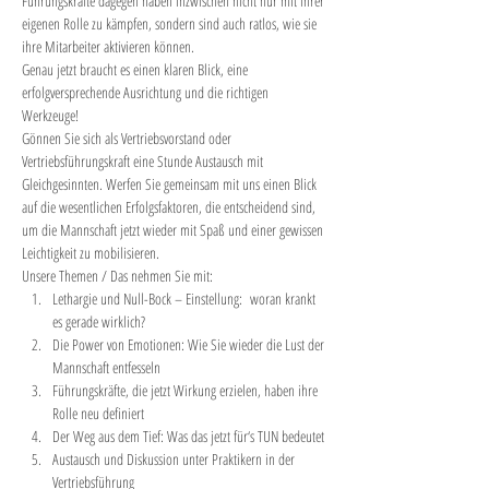
Führungskräfte dagegen haben inzwischen nicht nur mit ihrer 
eigenen Rolle zu kämpfen, sondern sind auch ratlos, wie sie 
ihre Mitarbeiter aktivieren können.
Genau jetzt braucht es einen klaren Blick, eine 
erfolgversprechende Ausrichtung und die richtigen 
Werkzeuge!
Gönnen Sie sich als Vertriebsvorstand oder 
Vertriebsführungskraft eine Stunde Austausch mit 
Gleichgesinnten. Werfen Sie gemeinsam mit uns einen Blick 
auf die wesentlichen Erfolgsfaktoren, die entscheidend sind, 
um die Mannschaft jetzt wieder mit Spaß und einer gewissen 
Leichtigkeit zu mobilisieren.
Unsere Themen / Das nehmen Sie mit:
Lethargie und Null-Bock – Einstellung:  woran krankt 
es gerade wirklich?
Die Power von Emotionen: Wie Sie wieder die Lust der 
Mannschaft entfesseln
Führungskräfte, die jetzt Wirkung erzielen, haben ihre 
Rolle neu definiert
Der Weg aus dem Tief: Was das jetzt für‘s TUN bedeutet
Austausch und Diskussion unter Praktikern in der 
Vertriebsführung