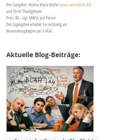
​Ihre Gastgeber: Andrea Maria Müller (
www.wendeblick.de
) 
und Ulrich Thaidigsmann
Preis: 80,- zzgl. MWSt. pro Person​
Den Zugangslink erhalten Sie rechtzeitig vor 
Veranstaltungsbeginn per E-Mail.
Aktuelle Blog-Beiträge: