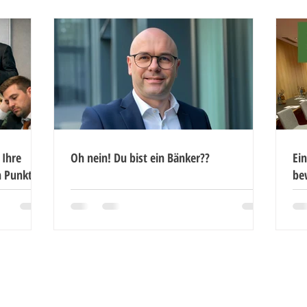
 Ihre
Oh nein! Du bist ein Bänker??
Ein
n Punkt
be
Noch mehr Artikel lesen ...