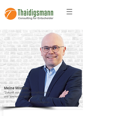
Meine Mission:
"Zukunft von Genossenschaftsbanken
und Sparkassen gestalten"
Ulrich Thaidigsmann