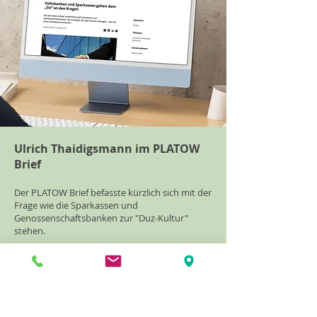
Ulrich Thaidigsmann im PLATOW
Brief
Der PLATOW Brief befasste kürzlich sich mit der
Frage wie die Sparkassen und
Genossenschaftsbanken zur "Duz-Kultur"
stehen.
Ulrich Thaidigsmann hat schon viele Banken zu
verschiedensten Themen begleitet. Auch er
wurde für diesen Artikel zu seiner Erfahrung in
Banken und Sparkassen befragt.