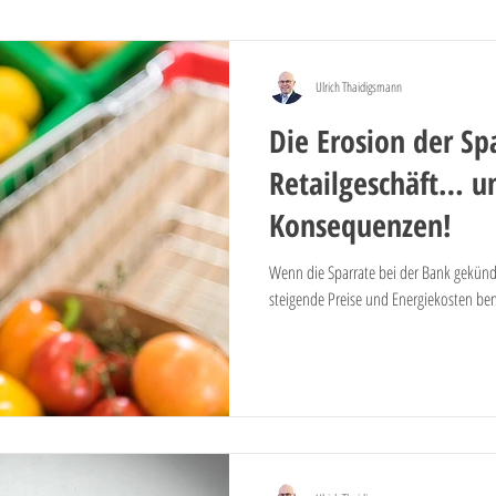
ren
Projektmanagement
Fusion
Immobiliengeschäft
Priva
Ulrich Thaidigsmann
Die Erosion der Sp
Kontomodelle
Preispolitik
Kosten
Retailgeschäft
Vertr
Retailgeschäft… u
Konsequenzen!
Wenn die Sparrate bei der Bank gekünd
steigende Preise und Energiekosten benö