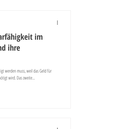
te Banking
arfähigkeit im
ieb
Kreditgeschäft
nd ihre
igt werden muss, weil das Geld für
tigt wird. Das zweite...