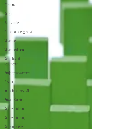
Führung
Kultur
Bankvertrieb
Firmenkundengeschäft
Strategie
Strategieklausur
Komplexität
reduzieren
Projektmanagement
Fusion
Immobiliengeschäft
Private Banking
Kundenbidnung
Kundenbindung
Kontomodelle