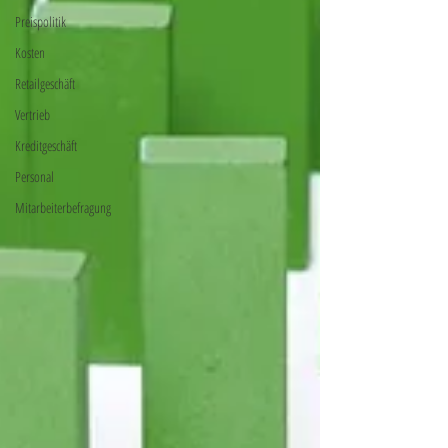
Preispolitik
Kosten
Retailgeschäft
Vertrieb
Kreditgeschäft
Personal
Mitarbeiterbefragung