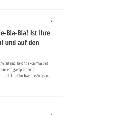
te Banking
e-Bla-Bla! Ist Ihre
ieb
Kreditgeschäft
al und auf den
heitert sind, bevor sie kommuniziert
n eine erfolgversprechende
e intellektuell hochwertige Analysen
nchmarks usw.) alles beleuchtet haben,
le Kennzahlen und KPIs formuliert haben,
n werden? das fertige
nftigen Ausr