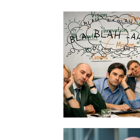
Strategieklausur
Komplexität reduzie
Kundenbidnung
Kundenbindung
Personal
Mitarbeiterbefragung