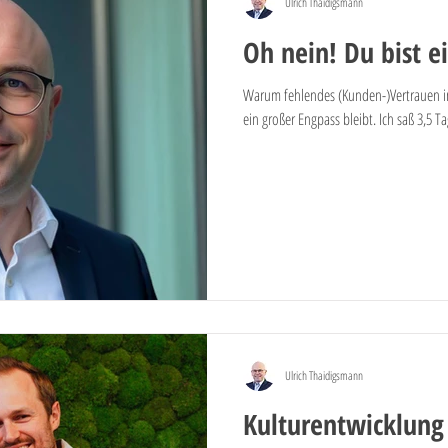
Ulrich Thaidigsmann
Oh nein! Du bist e
Warum fehlendes (Kunden-)Vertrauen i
ein großer Engpass bleibt. Ich saß 3,5 Ta
Ulrich Thaidigsmann
Kulturentwicklung