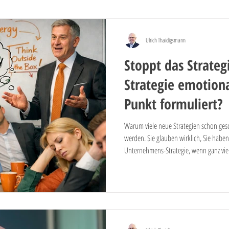
ren
Projektmanagement
Fusion
Immobiliengeschäft
Priva
Ulrich Thaidigsmann
Stoppt das Strategi
Kontomodelle
Preispolitik
Kosten
Retailgeschäft
Vertr
Strategie emotion
Punkt formuliert?
Warum viele neue Strategien schon gesc
werden. Sie glauben wirklich, Sie habe
Unternehmens-Strategie, wenn ganz viel
(SWOT, Wettbewerbsumfeld, Trends, Be
was es zu beleuchten gibt? Sie ganz vie
an denen Sie den Strategieerfolg messe
Strategiedokument alle Facetten der kü