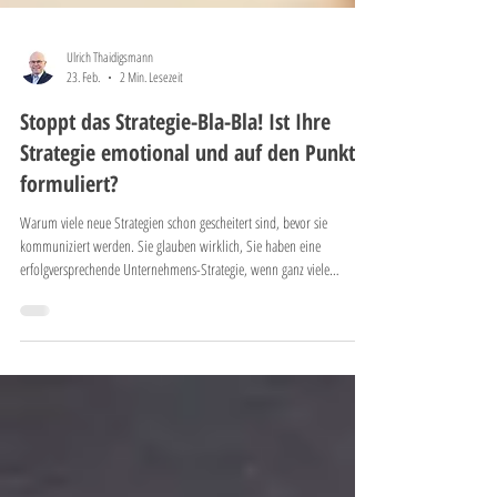
Ulrich Thaidigsmann
23. Feb.
2 Min. Lesezeit
Stoppt das Strategie-Bla-Bla! Ist Ihre
Strategie emotional und auf den Punkt
formuliert?
Warum viele neue Strategien schon gescheitert sind, bevor sie
kommuniziert werden. Sie glauben wirklich, Sie haben eine
erfolgversprechende Unternehmens-Strategie, wenn ganz viele
intellektuell hochwertige Analysen (SWOT, Wettbewerbsumfeld,
Trends, Benchmarks usw.) alles beleuchtet haben, was es zu
beleuchten gibt? Sie ganz viele Kennzahlen und KPIs formuliert haben,
an denen Sie den Strategieerfolg messen werden? das fertige
Strategiedokument alle Facetten der künftigen Ausr