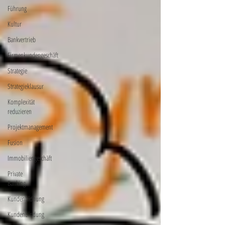
Führung
Kultur
Bankvertrieb
Firmenkundengeschäft
Strategie
Strategieklausur
Komplexität
reduzieren
Projektmanagement
Fusion
Immobiliengeschäft
Private
Banking
Kundenbidnung
Kundenbindung