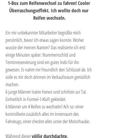
1-Box zum Reifenwechsel zu fahren! Cooler 
Überraschungseffekt. Ich wollte doch nur 
Reifen wechseln.
Ein mir unbekannter Mitarbeiter begrüßte mich 
persönlich, bevor ich etwas sagen konnte. Woher 
wusste der meinen Namen? Das realisierte ich erst 
einige Minuten später. Nummernschild und 
Terminreservierung sind ein gutes Indiz für ihn 
gewesen. Er nahm mir freundlich den Schlüssel ab. Ich 
solle es mir doch drinnen im Verkaufsraum gemütlich 
machen. 
6 junge Männer traten hervor und schritten zur Tat. 
Einheitlich in Formel-1-Kluft gekleidet. 
6 Männer um 4 Reifen zu wechseln? Ach so: einer 
kontrollierte zusätzlich alles im Innenraum des 
Fahrzeugs, einer checkte alles unter der Motorhaube. 
Während dieser 
völlig durchdachte, 