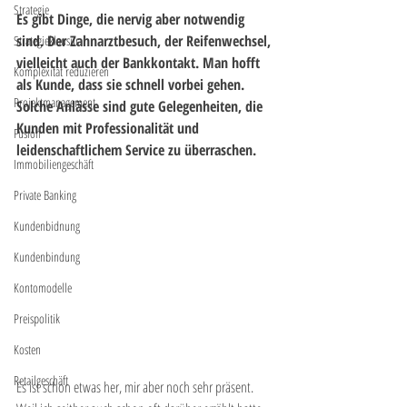
Strategie
Es gibt Dinge, die nervig aber notwendig 
sind. Der Zahnarztbesuch, der Reifenwechsel, 
Strategieklausur
vielleicht auch der Bankkontakt. Man hofft 
Komplexität reduzieren
als Kunde, dass sie schnell vorbei gehen. 
Projektmanagement
Solche Anlässe sind gute Gelegenheiten, die 
Kunden mit Professionalität und 
Fusion
leidenschaftlichem Service zu überraschen.
Immobiliengeschäft
Private Banking
Kundenbidnung
Kundenbindung
Kontomodelle
Preispolitik
Kosten
Retailgeschäft
Es ist schon etwas her, mir aber noch sehr präsent. 