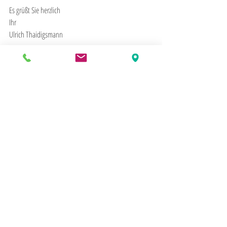
Es grüßt Sie herzlich
Ihr 
Ulrich Thaidigsmann
Consulting für Entscheider, 
www.thaidigsmann.de,
 Mail: 
ulrich@thaidigsmann.de
Sie haben Lust, sich zu diesem Thema oder einem 
anderen Entscheider-Thema auszutauschen? Ich freue 
mich auf Ihre Nachricht: 0151/40010635.
#Vertriebserfolg
#Kundenberatung
#LustaufVertrieb
#Erfolg
Bankvertrieb
Kultur