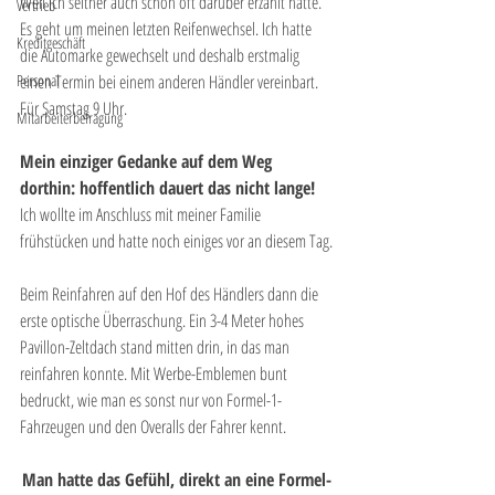
Weil ich seither auch schon oft darüber erzählt hatte. 
Vertrieb
Es geht um meinen letzten Reifenwechsel. Ich hatte 
Kreditgeschäft
die Automarke gewechselt und deshalb erstmalig 
Personal
einen Termin bei einem anderen Händler vereinbart. 
Für Samstag 9 Uhr.
Mitarbeiterbefragung
Mein einziger Gedanke auf dem Weg 
dorthin: hoffentlich dauert das nicht lange!
Ich wollte im Anschluss mit meiner Familie 
frühstücken und hatte noch einiges vor an diesem Tag.
Beim Reinfahren auf den Hof des Händlers dann die 
erste optische Überraschung. Ein 3-4 Meter hohes 
Pavillon-Zeltdach stand mitten drin, in das man 
reinfahren konnte. Mit Werbe-Emblemen bunt 
bedruckt, wie man es sonst nur von Formel-1-
Fahrzeugen und den Overalls der Fahrer kennt. 
Man hatte das Gefühl, direkt an eine Formel-