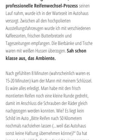
professionelle Reifenwechsel-Prozess 
seinen 
Lauf nahm, wurde ich in der Wartezeit im Autohaus 
versorgt. Zwischen all den hochpolierten 
Ausstellungsfahrzeugen wurde ich mit verschiedenen 
Kaffeesorten, frischen Butterbretzeln und 
Tageszeitungen empfangen. Die Bierbänke und Tische 
waren mit weißen Hussen überzogen. 
Sah schon 
klasse aus, das Ambiente.
Nach gefühlten 8 Minuten (wahrscheinlich waren es 
15-20 Minuten) kam der Mann mit meinem Schlüssel. 
Es wäre alles erledigt. Man habe mit den frisch 
montierten Reifen noch eine kleine Runde gedreht, 
damit im Anschluss die Schrauben der Räder gleich 
nachgezogen werden konnten. Wie? Es liegt kein 
Schild im Auto „Bitte Reifen nach 50 Kilometern 
nochmals nachziehen lassen (…weil das Autohaus 
sonst keine Haftung übernehmen könne)?“ Da hat 