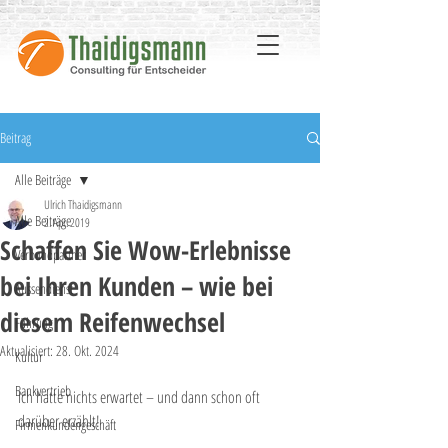
Beitrag
Alle Beiträge
Ulrich Thaidigsmann
Alle Beiträge
2. Apr. 2019
Schaffen Sie Wow-Erlebnisse
Verbundpartner
bei Ihren Kunden – wie bei
Aussendienst
diesem Reifenwechsel
Führung
Aktualisiert:
28. Okt. 2024
Kultur
Bankvertrieb
Ich hatte nichts erwartet – und dann schon oft 
darüber erzählt!
Firmenkundengeschäft