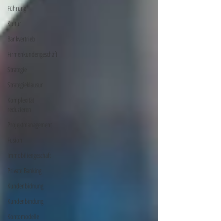
Führung
Kultur
Bankvertrieb
Firmenkundengeschäft
Strategie
Strategieklausur
Komplexität
reduzieren
Projektmanagement
Fusion
Immobiliengeschäft
Private Banking
Kundenbidnung
Kundenbindung
Kontomodelle