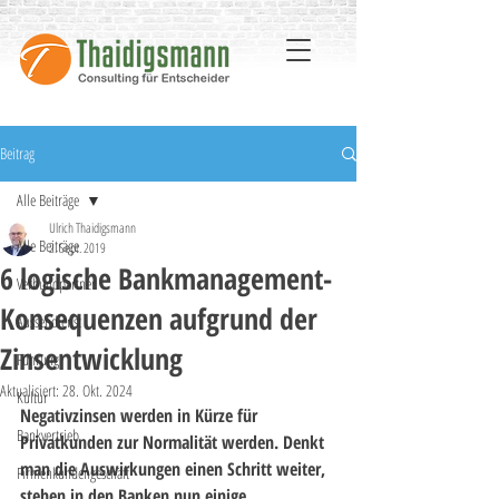
Beitrag
Alle Beiträge
Ulrich Thaidigsmann
Alle Beiträge
2. Sept. 2019
6 logische Bankmanagement-
Verbundpartner
Konsequenzen aufgrund der
Aussendienst
Zinsentwicklung
Führung
Aktualisiert:
28. Okt. 2024
Kultur
Negativzinsen werden in Kürze für 
Bankvertrieb
Privatkunden zur Normalität werden. Denkt 
man die Auswirkungen einen Schritt weiter, 
Firmenkundengeschäft
stehen in den Banken nun einige 