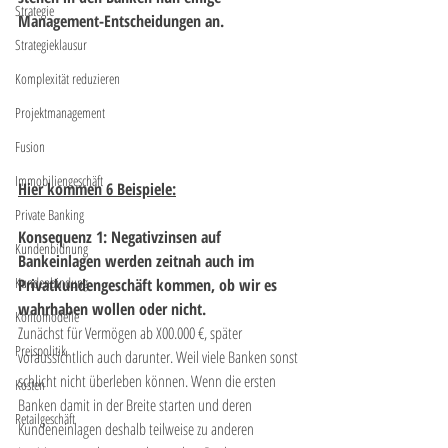
Strategie
Management-Entscheidungen an. 
Strategieklausur
Komplexität reduzieren
Projektmanagement
Fusion
Immobiliengeschäft
Hier kommen 6 Beispiele:
Private Banking
Konsequenz 1: Negativzinsen auf 
Kundenbidnung
Bankeinlagen werden zeitnah auch im 
Kundenbindung
Privatkundengeschäft kommen, ob wir es 
wahrhaben wollen oder nicht.
Kontomodelle
Zunächst für Vermögen ab X00.000 €, später 
Preispolitik
voraussichtlich auch darunter. Weil viele Banken sonst 
schlicht nicht überleben können. Wenn die ersten 
Kosten
Banken damit in der Breite starten und deren 
Retailgeschäft
Kundeneinlagen deshalb teilweise zu anderen 