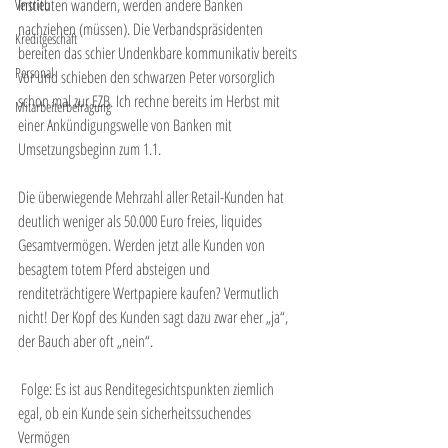
Instituten wandern, werden andere Banken 
Vertrieb
nachziehen (müssen). Die Verbandspräsidenten 
Kreditgeschäft
bereiten das schier Undenkbare kommunikativ bereits 
Personal
vor und schieben den schwarzen Peter vorsorglich 
schon mal zur EZB. Ich rechne bereits im Herbst mit 
Mitarbeiterbefragung
einer Ankündigungswelle von Banken mit 
Umsetzungsbeginn zum 1.1.
Die überwiegende Mehrzahl aller Retail-Kunden hat 
deutlich weniger als 50.000 Euro freies, liquides 
Gesamtvermögen. Werden jetzt alle Kunden von 
besagtem totem Pferd absteigen und 
renditeträchtigere Wertpapiere kaufen? Vermutlich 
nicht! Der Kopf des Kunden sagt dazu zwar eher „ja“, 
der Bauch aber oft „nein“.
 Folge: Es ist aus Renditegesichtspunkten ziemlich 
egal, ob ein Kunde sein sicherheitssuchendes 
Vermögen