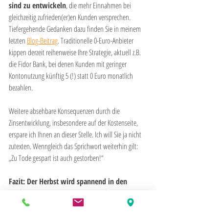
sind zu entwickeln
, die mehr Einnahmen bei 
gleichzeitig zufrieden(er)en Kunden versprechen. 
Tiefergehende Gedanken dazu finden Sie in meinem 
letzten 
Blog-Beitrag
. Traditionelle 0-Euro-Anbieter 
kippen derzeit reihenweise Ihre Strategie, aktuell z.B. 
die Fidor Bank, bei denen Kunden mit geringer 
Kontonutzung künftig 5 (!) statt 0 Euro monatlich 
bezahlen.
Weitere absehbare Konsequenzen durch die 
Zinsentwicklung, insbesondere auf der Kostenseite, 
erspare ich Ihnen an dieser Stelle. Ich will Sie ja nicht 
zutexten. Wenngleich das Sprichwort weiterhin gilt: 
„Zu Tode gespart ist auch gestorben!“
Fazit: Der Herbst wird spannend in den 
Bankmanagement-Etagen!
 Jetzt gilt es, Argumente 
auszutauschen und dann mutig und konsequent zu 
handeln und zu kommunizieren. Gerne begleite ich Sie 