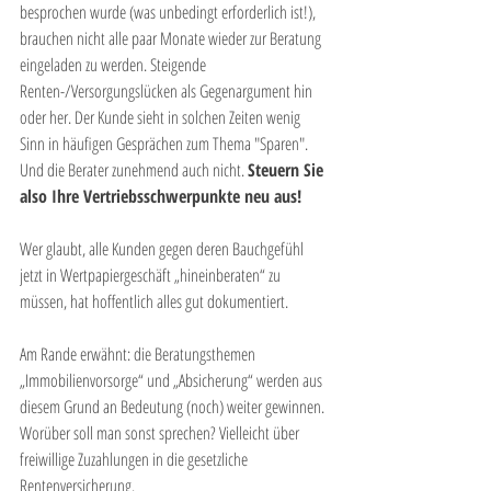
besprochen wurde (was unbedingt erforderlich ist!), 
brauchen nicht alle paar Monate wieder zur Beratung 
eingeladen zu werden. Steigende 
Renten-/Versorgungslücken als Gegenargument hin 
oder her. Der Kunde sieht in solchen Zeiten wenig 
Sinn in häufigen Gesprächen zum Thema "Sparen". 
Und die Berater zunehmend auch nicht. 
Steuern Sie 
also Ihre Vertriebsschwerpunkte neu aus! 
Wer glaubt, alle Kunden gegen deren Bauchgefühl 
jetzt in Wertpapiergeschäft „hineinberaten“ zu 
müssen, hat hoffentlich alles gut dokumentiert. 
Am Rande erwähnt: die Beratungsthemen 
„Immobilienvorsorge“ und „Absicherung“ werden aus 
diesem Grund an Bedeutung (noch) weiter gewinnen. 
Worüber soll man sonst sprechen? Vielleicht über 
freiwillige Zuzahlungen in die gesetzliche 
Rentenversicherung. 