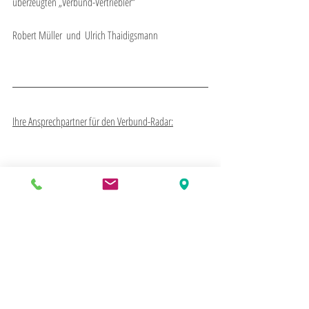
überzeugten „Verbund-Vertriebler“
Robert Müller  und  Ulrich Thaidigsmann
Ihre Ansprechpartner für den Verbund-Radar:
Robert Müller
Compagon GmbH & Co. KG
Im Schleifrad 8 (Zukunftszentrum)
88299 Leutkirch im Allgäu