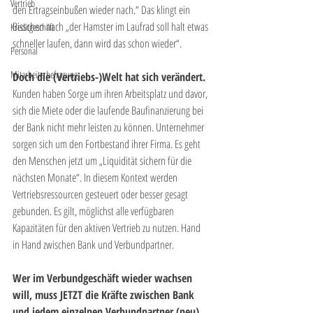
Vertrieb
den Ertragseinbußen wieder nach.“ Das klingt ein 
Bisschen nach „der Hamster im Laufrad soll halt etwas 
Kreditgeschäft
schneller laufen, dann wird das schon wieder“.
Personal
Mitarbeiterbefragung
Doch die (Vertriebs-)Welt hat sich verändert.
Kunden haben Sorge um ihren Arbeitsplatz und davor, 
sich die Miete oder die laufende Baufinanzierung bei 
der Bank nicht mehr leisten zu können. Unternehmer 
sorgen sich um den Fortbestand ihrer Firma. Es geht 
den Menschen jetzt um „Liquidität sichern für die 
nächsten Monate“. In diesem Kontext werden 
Vertriebsressourcen gesteuert oder besser gesagt 
gebunden. Es gilt, möglichst alle verfügbaren 
Kapazitäten für den aktiven Vertrieb zu nutzen. Hand 
in Hand zwischen Bank und Verbundpartner.
Wer im Verbundgeschäft wieder wachsen 
will, muss JETZT die Kräfte zwischen Bank 
und jedem einzelnen Verbundpartner (neu) 