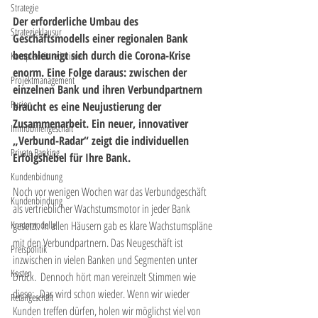
Strategie
Der erforderliche Umbau des 
Strategieklausur
Geschäftsmodells einer regionalen Bank 
beschleunigt sich durch die Corona-Krise 
Komplexität reduzieren
enorm. Eine Folge daraus: zwischen der 
Projektmanagement
einzelnen Bank und ihren Verbundpartnern 
Fusion
braucht es eine Neujustierung der 
Zusammenarbeit. Ein neuer, innovativer 
Immobiliengeschäft
„Verbund-Radar“ zeigt die individuellen 
Private Banking
Erfolgshebel für Ihre Bank. 
Kundenbidnung
Noch vor wenigen Wochen war das Verbundgeschäft 
Kundenbindung
als vertrieblicher Wachstumsmotor in jeder Bank 
Kontomodelle
gesetzt. In allen Häusern gab es klare Wachstumspläne 
mit den Verbundpartnern. Das Neugeschäft ist 
Preispolitik
inzwischen in vielen Banken und Segmenten unter 
Kosten
Druck.  Dennoch hört man vereinzelt Stimmen wie 
diese: „Das wird schon wieder. Wenn wir wieder 
Retailgeschäft
Kunden treffen dürfen, holen wir möglichst viel von 