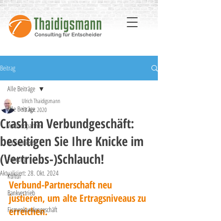
Beitrag
Alle Beiträge
Ulrich Thaidigsmann
Alle Beiträge
13. Apr. 2020
Crash im Verbundgeschäft:
Verbundpartner
beseitigen Sie Ihre Knicke im
Aussendienst
(Vertriebs-)Schlauch!
Führung
Aktualisiert:
28. Okt. 2024
Kultur
Verbund-Partnerschaft neu 
Bankvertrieb
justieren, um alte Ertragsniveaus zu 
Firmenkundengeschäft
erreichen.