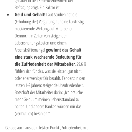
genauer in den Freifeld-Antworten der 
Befragung zeigt. Ein Faktor ist:
Geld und Gehalt!
 Laut Studien hat die 
(Erhöhung der) Vergütung nur eine kurzfristig 
motivierende Wirkung auf Mitarbeiter. 
Dennoch: in Zeiten von steigenden 
Lebenshaltungskosten und einem 
Arbeitskräftemangel 
gewinnt das Gehalt 
eine stark wachsende Bedeutung für 
die Zufriedenheit der Mitarbeiter
. 29,6 % 
fühlen sich für das, was sie leisten, gar nicht 
oder eher weniger fair bezahlt. Tendenz in den 
letzten 1-2 Jahren: steigende Unzufriedenheit. 
Botschaft der Mitarbeiter darin: „Ich brauche 
mehr Geld, um meinen Lebensstandard zu 
halten. Und andere Banken würden mir das 
(vermutlich) bezahlen.“ 
Gerade auch aus dem letzten Punkt „Zufriedenheit mit 