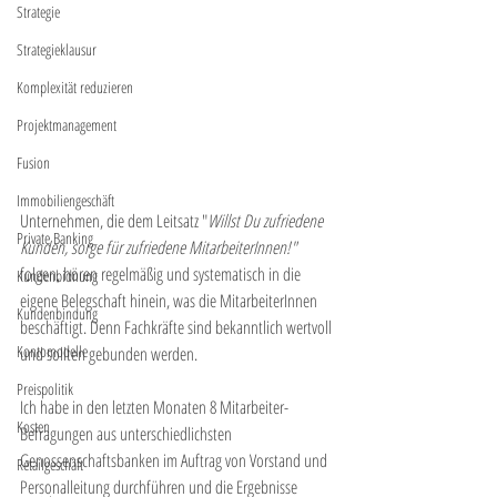
Strategie
Strategieklausur
Komplexität reduzieren
Projektmanagement
Fusion
Immobiliengeschäft
Unternehmen, die dem Leitsatz "
Willst Du zufriedene 
Private Banking
Kunden, sorge für zufriedene MitarbeiterInnen!"  
folgen, hören regelmäßig und systematisch in die 
Kundenbidnung
eigene Belegschaft hinein, was die MitarbeiterInnen 
Kundenbindung
beschäftigt. Denn Fachkräfte sind bekanntlich wertvoll 
Kontomodelle
und sollten gebunden werden.
Preispolitik
Ich habe in den letzten Monaten 8 Mitarbeiter-
Kosten
Befragungen aus unterschiedlichsten 
Genossenschaftsbanken im Auftrag von Vorstand und 
Retailgeschäft
Personalleitung durchführen und die Ergebnisse 