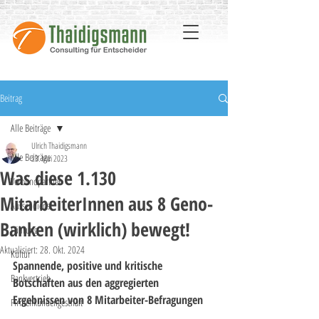
Beitrag
Alle Beiträge
Ulrich Thaidigsmann
Alle Beiträge
23. Mai 2023
Was diese 1.130
Verbundpartner
MitarbeiterInnen aus 8 Geno-
Aussendienst
Banken (wirklich) bewegt!
Führung
Aktualisiert:
28. Okt. 2024
Kultur
Spannende, positive und kritische 
Bankvertrieb
Botschaften aus den aggregierten 
Ergebnissen von 8 Mitarbeiter-Befragungen
Firmenkundengeschäft