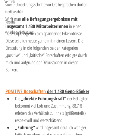
Vertrieb
sowie Umsetzungsschritte vor Ort besprechen dürfen. 
Kreditgeschäft
Wirft man 
alle Befragungsergebnisse mit 
Personal
insgesamt 1.130 MitarbeiterInnen
 in einen 
Mitarbeiterbefragung
Datentopf, ergeben sich spannende Erkenntnisse. 
Diese teile ich heute gerne mit meinen Lesern. Die 
Einstufung in die folgenden beiden Kategorien 
„positive“ und „kritische“ Botschaften erfolgte durch 
mich und aufgrund der Diskussionen in diesen 
Banken.
POSITIVE Botschaften 
der 1.130 Geno-Bänker
Die 
„direkte Führungskraft“
 der Befragten 
bekommt viel Lob und Zustimmung. 88,7 % 
erleben das Verhältnis zu ihr als (größtenteils) 
respektvoll und wertschätzend.
„Führung“
 wird insgesamt deutlich weniger 
kritisch gesehen, als das in der öffentlichen 