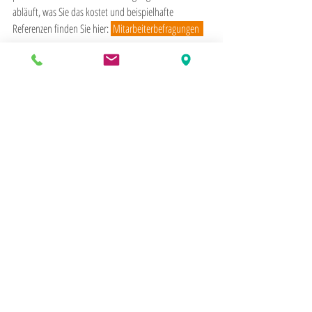
abläuft, was Sie das kostet und beispielhafte 
Referenzen finden Sie hier: 
Mitarbeiterbefragungen  
So unterstütze ich Sie bei Ihrer 
Mitarbeiterbefragung
Informationen und Ablauf finden Sie hier 
>>
Ich freue mich, von Ihnen zu hören.
Ihr Ulrich Thaidigsmann