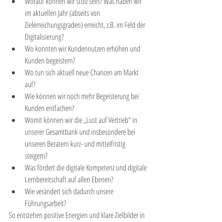
Worauf können wir stolz sein? Was haben wir 
im aktuellen Jahr (abseits von 
Zielerreichungsgraden) erreicht, z.B. im Feld der 
Digitalisierung?  
Wo konnten wir Kundennutzen erhöhen und 
Kunden begeistern?  
Wo tun sich aktuell neue Chancen am Markt 
auf?  
Wie können wir noch mehr Begeisterung bei 
Kunden entfachen?  
Womit können wir die „Lust auf Vertrieb“ in 
unserer Gesamtbank und insbesondere bei 
unseren Beratern kurz- und mittelfristig 
steigern?  
Was fördert die digitale Kompetenz und digitale 
Lernbereitschaft auf allen Ebenen?  
Wie verändert sich dadurch unsere 
Führungsarbeit? 
So entstehen positive Energien und klare Zielbilder in 