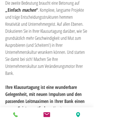
Die zweite Bedeutung braucht eine Betonung auf 
„Einfach 
machen
“
. Komplexe, langsame Projekte 
und träge Entscheidungsstrukturen hemmen 
Kreativität und Unternehmergeist. Auf allen Ebenen. 
Diskutieren Sie in Ihrer Klausurtagung darüber, wie Sie 
grundsätzlich mehr Geschwindigkeit und Mut zum 
Ausprobieren (und Scheitern!) in Ihrer 
Unternehmenskultur verankern können. Und starten 
Sie damit bei sich! Machen Sie Ihre 
Unternehmenskultur zum Veränderungsmotor Ihrer 
Bank.
Ihre Klausurtagung ist eine wunderbare 
Gelegenheit, mit neuen Impulsen und den 
passenden Leitmaximen in Ihrer Bank einen 
neuen Geist zu entfachen.
 Abseits von 
„Zahlenschlachten, Planungsorgien und Gejammer 
über die schwierige Situation“. Und gleichzeitig viel 
Ballast abzuwerfen. Mit der richtigen mentalen 