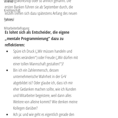
Planungsworkshop oder so ähnlich genannt. Die 
Vertrieb
ersten Banken führen sie ab September durch, die 
Kreditgeschäft
letzten treffen sich dazu spätestens Anfang des neuen 
Personal
Jahres. 
Mitarbeiterbefragung
Es lohnt sich als Entscheider, die eigene 
„mentale Programmierung“ dazu zu 
reflektieren:
Spüre ich Druck („Wir müssen handeln und 
vieles verändern“) oder Freude („Wir dürfen mit 
einer tollen Mannschaft gestalten!“)?   
Bin ich ein Zahlenmensch, dessen 
unternehmerische Wahrheit in der G+V 
abgebildet ist? Oder glaube ich, dass ich mir 
eher Gedanken machen sollte, wie ich Kunden 
und Mitarbeiter begeistere, weil dann alles 
Weitere von alleine kommt? Wie denken meine 
Kollegen darüber?  
Ach ja: und wie geht es eigentlich gerade den 