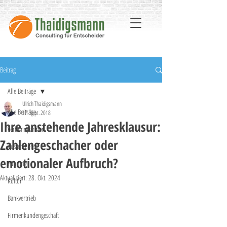
Beitrag
Alle Beiträge
Ulrich Thaidigsmann
Alle Beiträge
17. Sept. 2018
Ihre anstehende Jahresklausur:
Verbundpartner
Zahlengeschacher oder
Aussendienst
emotionaler Aufbruch?
Führung
Aktualisiert:
28. Okt. 2024
Kultur
Bankvertrieb
Firmenkundengeschäft