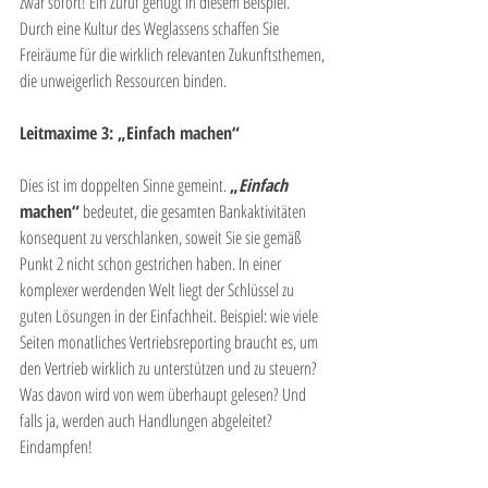
zwar sofort! Ein Zuruf genügt in diesem Beispiel. 
Durch eine Kultur des Weglassens schaffen Sie 
Freiräume für die wirklich relevanten Zukunftsthemen, 
die unweigerlich Ressourcen binden.
Leitmaxime 3: „Einfach machen“
Dies ist im doppelten Sinne gemeint. 
„
Einfach
machen“
 bedeutet, die gesamten Bankaktivitäten 
konsequent zu verschlanken, soweit Sie sie gemäß 
Punkt 2 nicht schon gestrichen haben. In einer 
komplexer werdenden Welt liegt der Schlüssel zu 
guten Lösungen in der Einfachheit. Beispiel: wie viele 
Seiten monatliches Vertriebsreporting braucht es, um 
den Vertrieb wirklich zu unterstützen und zu steuern? 
Was davon wird von wem überhaupt gelesen? Und 
falls ja, werden auch Handlungen abgeleitet? 
Eindampfen!