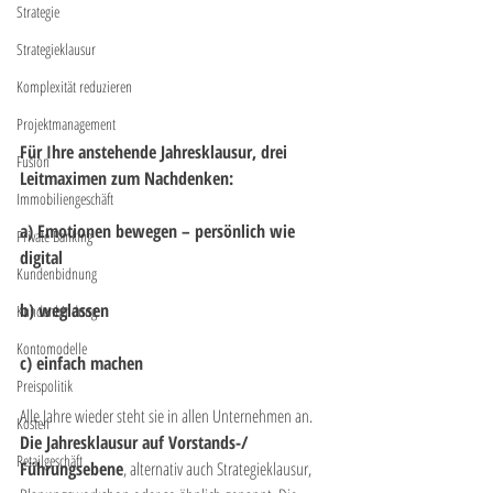
Strategie
Strategieklausur
Komplexität reduzieren
Projektmanagement
Für Ihre anstehende Jahresklausur, drei 
Fusion
Leitmaximen zum Nachdenken:
Immobiliengeschäft
a) Emotionen bewegen – persönlich wie 
Private Banking
digital
Kundenbidnung
b) weglassen
Kundenbindung
Kontomodelle
c) einfach machen
Preispolitik
Alle Jahre wieder steht sie in allen Unternehmen an. 
Kosten
Die Jahresklausur auf Vorstands-/ 
Retailgeschäft
Führungsebene
, alternativ auch Strategieklausur, 