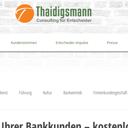
Kundenstimmen
Entscheider-Impulse
Presse
ienst
Führung
Kultur
Bankvertrieb
Firmenkundengeschäft
ren
Projektmanagement
Fusion
Immobiliengeschäft
Priva
 Ihrer Bankkunden – kostenl