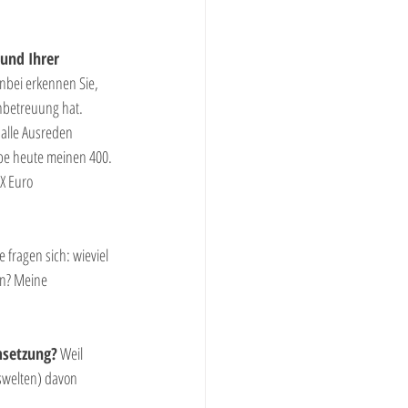
und Ihrer 
bei erkennen Sie, 
nbetreuung hat. 
alle Ausreden 
abe heute meinen 400. 
X Euro 
e fragen sich: wieviel 
in? Meine 
msetzung?
 Weil 
swelten) davon 