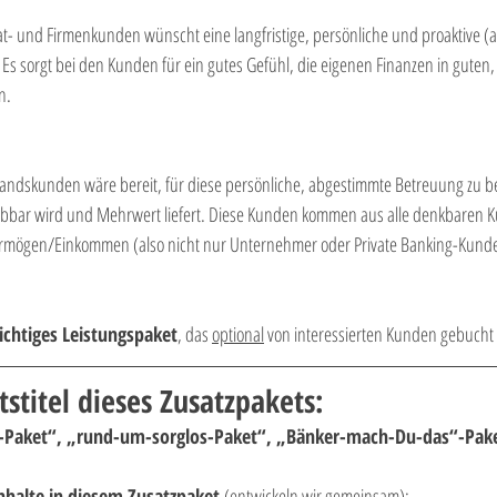
at- und Firmenkunden wünscht eine langfristige, persönliche und proaktive (
Es sorgt bei den Kunden für ein gutes Gefühl, die eigenen Finanzen in guten,
n.
estandskunden wäre bereit, für diese persönliche, abgestimmte Betreuung zu b
bbar wird und Mehrwert liefert. Diese Kunden kommen aus alle denkbaren
rmögen/Einkommen (also nicht nur Unternehmer oder Private Banking-Kund
lichtiges Leistungspaket
, das 
optional
 von interessierten Kunden gebuch
tstitel dieses Zusatzpakets:
Paket“, „rund-um-sorglos-Paket“, „Bänker-mach-Du-das“-Pake
inhalte in diesem Zusatzpaket 
(entwickeln wir gemeinsam):