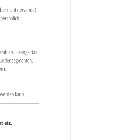
aber nicht nervende) 
 persönlich 
ezahlen. Solange das 
 Kundensegmenten, 
en).
t werden kann.
t etc.