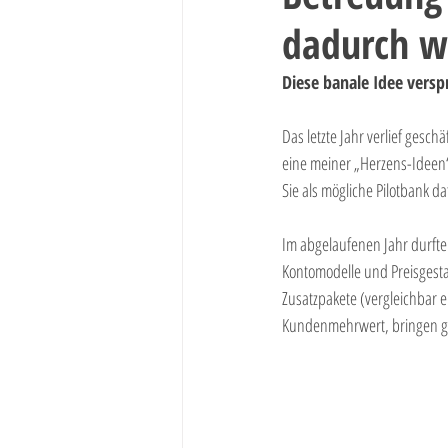
dadurch w
Kundenbidnung
Kundenbindung
Diese banale Idee versp
Personal
Mitarbeiterbefragung
Das letzte Jahr verlief gesc
eine meiner „Herzens-Ideen“ 
Sie als mögliche Pilotbank da
Im abgelaufenen Jahr durfte
Kontomodelle und Preisgesta
Zusatzpakete (vergleichbar e
Kundenmehrwert, bringen g