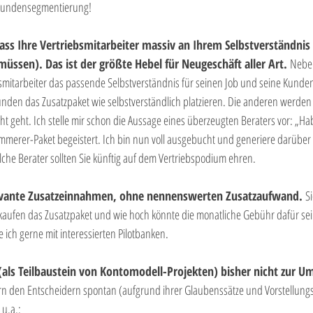
e Kundensegmentierung! 
dass Ihre Vertriebsmitarbeiter massiv an Ihrem Selbstverständnis 
müssen). Das ist der größte Hebel für Neugeschäft aller Art. 
Neben
bsmitarbeiter das passende Selbstverständnis für seinen Job und seine Kunde
nden das Zusatzpaket wie selbstverständlich platzieren. Die anderen werden 
t geht. Ich stelle mir schon die Aussage eines überzeugten Beraters vor: „H
erer-Paket begeistert. Ich bin nun voll ausgebucht und generiere darüber 
che Berater sollten Sie künftig auf dem Vertriebspodium ehren.
levante Zusatzeinnahmen, ohne nennenswerten Zusatzaufwand. 
Si
kaufen das Zusatzpaket und wie hoch könnte die monatliche Gebühr dafür se
e ich gerne mit interessierten Pilotbanken. 
als Teilbaustein von Kontomodell-Projekten) bisher nicht zur U
ern den Entscheidern spontan (aufgrund ihrer Glaubenssätze und Vorstellung
u.a.: 