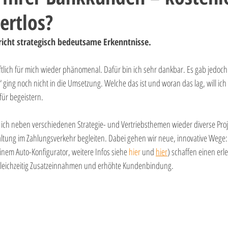
ertlos?
Kontomodelle
Preispolitik
Kosten
Retailgeschäft
Vertr
richt strategisch bedeutsame Erkenntnisse. 
häftlich für mich wieder phänomenal. Dafür bin ich sehr dankbar. Es gab jedoch
ging noch nicht in die Umsetzung. Welche das ist und woran das lag, will ich 
für begeistern. 
 ich neben verschiedenen Strategie- und Vertriebsthemen wieder diverse Pro
ltung im Zahlungsverkehr begleiten. Dabei gehen wir neue, innovative Wege: 
inem Auto-Konfigurator, weitere Infos siehe 
hier
 und 
hier
) schaffen einen erl
leichzeitig Zusatzeinnahmen und erhöhte Kundenbindung.