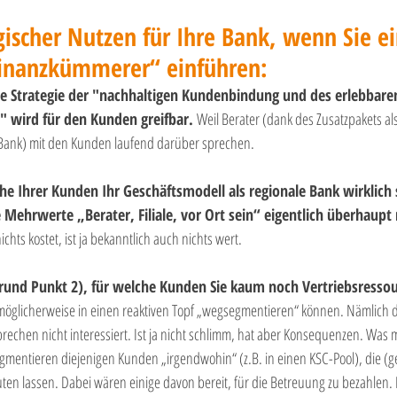
gischer Nutzen für Ihre Bank, wenn Sie ei
Finanzkümmerer“ einführen:
hre Strategie der "nachhaltigen Kundenbindung und des erlebbare
wird für den Kunden greifbar. 
Weil Berater (dank des Zusatzpakets als
 Bank) mit den Kunden laufend darüber sprechen.
he Ihrer Kunden Ihr Geschäftsmodell als regionale Bank wirklich
Mehrwerte „Berater, Filiale, vor Ort sein“ eigentlich überhaupt n
hts kostet, ist ja bekanntlich auch nichts wert.
rund Punkt 2), für welche Kunden Sie kaum noch Vertriebsressou
 möglicherweise in einen reaktiven Topf „wegsegmentieren“ können. Nämlich di
prechen nicht interessiert. Ist ja nicht schlimm, hat aber Konsequenzen. Wa
gmentieren diejenigen Kunden „irgendwohin“ (z.B. in einen KSC-Pool), die (g
ten lassen. Dabei wären einige davon bereit, für die Betreuung zu bezahlen. 