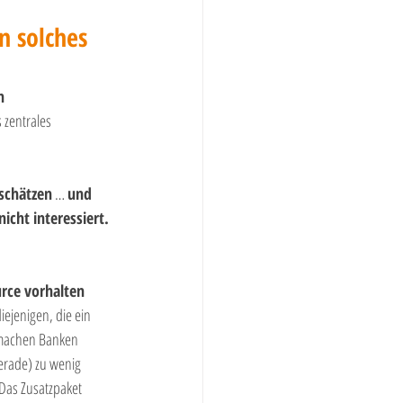
n solches 
n 
 zentrales 
 schätzen
 … 
und 
icht interessiert. 
rce vorhalten 
ejenigen, die ein 
s machen Banken 
erade) zu wenig 
Das Zusatzpaket 