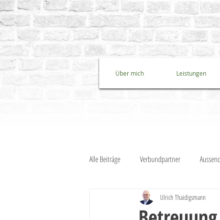
Über mich
Leistungen
Alle Beiträge
Verbundpartner
Aussend
Ulrich Thaidigsmann
Strategieklausur
Komplexität reduzie
Betreuung