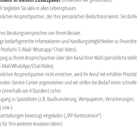
 begleiten Sie aktiv in allen Lebensphasen.
nlichen Ansprechpartner, der Ihre persönlichen Bedürfnisse kennt. Sie dürfe
iches Beratungsversprechen von Ihrem Berater. 
ige bedarfsgerechte Informationen und Handlungsmöglichkeiten zu Finanzth
E-Postfach/ E-Mail/ Whatsapp/ Chat/ Video).
gang zu Ihrem Ansprechpartner über den Kanal Ihrer Wahl (persönliche tele
-Mail/WhatsApp/Chat/Video).
önlichen Ansprechpartner nicht erreichen, wird Ihr Anruf mit erhöhter Priorität
unden-Service-Center angenommen und wir stellen bei Bedarf einen schnelle
e (innerhalb von 4 Stunden) sicher.
Zugang zu Spezialisten (z.B. Baufinanzierung, Wertpapieren, Versicherungen, 
 usw.).
anstaltungen bevorzugt eingeladen („VIP-Kartenservice“)
tz für Ihre weiteren kreativen Ideen)